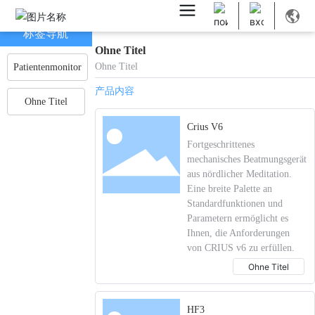
标签导航
Ohne Titel
Ohne Titel
Patientenmonitor
产品内容
Ohne Titel
Crius V6
Fortgeschrittenes
mechanisches Beatmungsgerät
aus nördlicher Meditation.
Eine breite Palette an
Standardfunktionen und
Parametern ermöglicht es
Ihnen, die Anforderungen
von CRIUS v6 zu erfüllen.
Ohne Titel
HF3